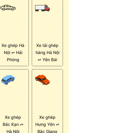
Xe ghép Hà
Xe tải ghép
Nội ⇌ Hải
hàng Hà Nội
Phòng
⇌ Yên Bái
Xe ghép
Xe ghép
Bắc Kạn ⇌
Hưng Yên ⇌
Hà Nội
Bắc Giang