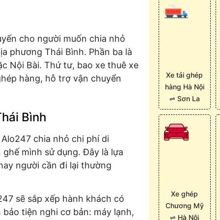
uyến cho người muốn chia nhỏ
địa phương Thái Bình. Phần ba là
ặc Nội Bài. Thứ tư, bao xe thuê xe
Xe tải ghép
i ghép hàng, hỗ trợ vận chuyển
hàng Hà Nội
⇌ Sơn La
Thái Bình
Alo247 chia nhỏ chi phí di
n ghế mình sử dụng. Đây là lựa
hay người cần đi lại thường
Xe ghép
o247 sẽ sắp xếp hành khách có
Chương Mỹ
 bảo tiện nghi cơ bản: máy lạnh,
⇌ Hà Nội