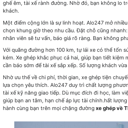
ghế êm, tài xế rành đường. Nhờ đó, bạn không lo t
khách.
Một điểm cộng lớn là sự linh hoạt. Alo247 mở nhiề
chọn khung giờ theo nhu cầu. Đặt chỗ cũng nhanh: 
nhân viên sẽ tư vấn, báo giá rõ ràng. Bạn không phả
Với quãng đường hơn 100 km, tự lái xe có thể tốn sứ
kém. Xe ghép khắc phục cả hai, giúp bạn tiết kiệm 
cần báo sớm để tài xế sắp xếp. Số lượng khách vừa 
Nhờ ưu thế về chi phí, thời gian, xe ghép tiện chuy
lựa chọn yêu thích. Alo247 duy trì chất lượng phươ
tài xế kỹ năng giao tiếp. Dù mục đích đi học, làm vi
giúp bạn an tâm, hạn chế áp lực tài chính.hất lượn
hành cùng bạn trên mọi chặng đường
xe ghép về T