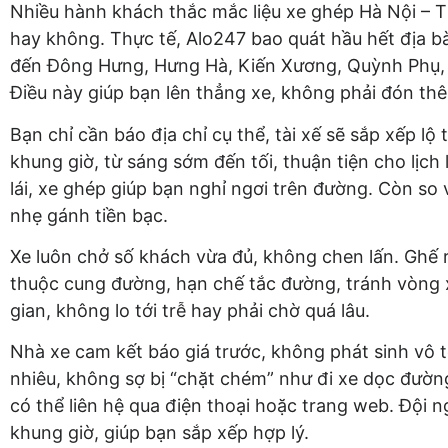
Nhiều hành khách thắc mắc liệu xe ghép Hà Nội – T
hay không. Thực tế, Alo247 bao quát hầu hết địa bà
đến Đông Hưng, Hưng Hà, Kiến Xương, Quỳnh Phụ, T
Điều này giúp bạn lên thẳng xe, không phải đón th
Bạn chỉ cần báo địa chỉ cụ thể, tài xế sẽ sắp xếp lộ
khung giờ, từ sáng sớm đến tối, thuận tiện cho lịch 
lái, xe ghép giúp bạn nghỉ ngơi trên đường. Còn so v
nhẹ gánh tiền bạc.
Xe luôn chở số khách vừa đủ, không chen lấn. Ghế 
thuộc cung đường, hạn chế tắc đường, tránh vòng x
gian, không lo tới trễ hay phải chờ quá lâu.
Nhà xe cam kết báo giá trước, không phát sinh vô tộ
nhiêu, không sợ bị “chặt chém” như đi xe dọc đườn
có thể liên hệ qua điện thoại hoặc trang web. Đội 
khung giờ, giúp bạn sắp xếp hợp lý.