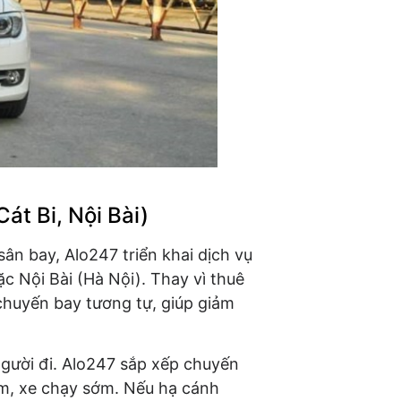
át Bi, Nội Bài)
ân bay, Alo247 triển khai dịch vụ
c Nội Bài (Hà Nội). Thay vì thuê
chuyến bay tương tự, giúp giảm
 người đi. Alo247 sắp xếp chuyến
sớm, xe chạy sớm. Nếu hạ cánh