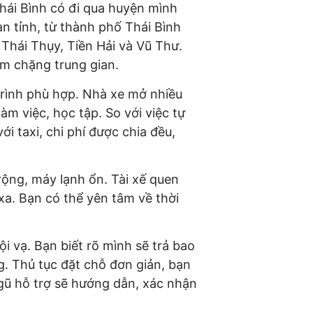
hái Bình có đi qua huyện mình
n tỉnh, từ thành phố Thái Bình
hái Thụy, Tiền Hải và Vũ Thư.
êm chặng trung gian.
 trình phù hợp. Nhà xe mở nhiều
làm việc, học tập. So với việc tự
ới taxi, chi phí được chia đều,
rộng, máy lạnh ổn. Tài xế quen
a. Bạn có thể yên tâm về thời
i vạ. Bạn biết rõ mình sẽ trả bao
g. Thủ tục đặt chỗ đơn giản, bạn
ngũ hỗ trợ sẽ hướng dẫn, xác nhận