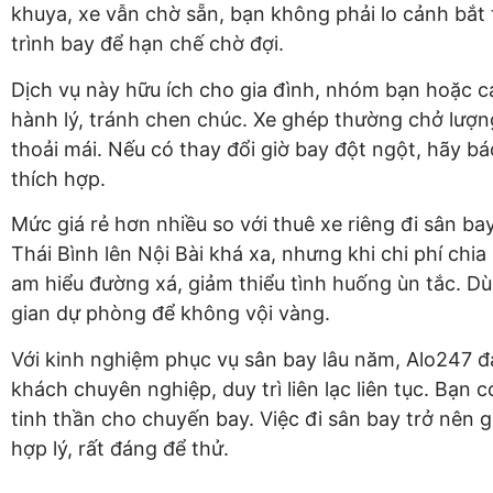
khuya, xe vẫn chờ sẵn, bạn không phải lo cảnh bắt t
trình bay để hạn chế chờ đợi.
Dịch vụ này hữu ích cho gia đình, nhóm bạn hoặc c
hành lý, tránh chen chúc. Xe ghép thường chở lượn
thoải mái. Nếu có thay đổi giờ bay đột ngột, hãy 
thích hợp.
Mức giá rẻ hơn nhiều so với thuê xe riêng đi sân b
Thái Bình lên Nội Bài khá xa, nhưng khi chi phí chi
am hiểu đường xá, giảm thiểu tình huống ùn tắc. Dù
gian dự phòng để không vội vàng.
Với kinh nghiệm phục vụ sân bay lâu năm, Alo247 đ
khách chuyên nghiệp, duy trì liên lạc liên tục. Bạn 
tinh thần cho chuyến bay. Việc đi sân bay trở nên g
hợp lý, rất đáng để thử.