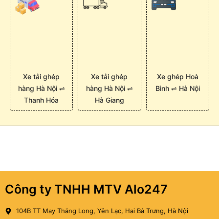
Xe tải ghép
Xe tải ghép
Xe ghép Hoà
hàng Hà Nội ⇌
hàng Hà Nội ⇌
Bình ⇌ Hà Nội
Thanh Hóa
Hà Giang
Công ty TNHH MTV Alo247
104B TT May Thăng Long, Yên Lạc, Hai Bà Trưng, Hà Nội