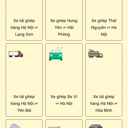
Xe tải ghép
Xe ghép Hưng
Xe ghép Thái
hàng Hà Nội ⇌
Yên ⇌ Hải
Nguyên ⇌ Hà
Lạng Sơn
Phòng
Nội
Xe tải ghép
Xe ghép Ba Vì
Xe tải ghép
hàng Hà Nội ⇌
⇌ Hà Nội
hàng Hà Nội ⇌
Yên Bái
Hòa Bình