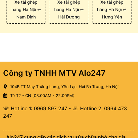
Xe tải ghép
Xe tải ghép
Xe tải ghép
hàng Hà Nội ⇌
hàng Hà Nội ⇌
hàng Hà Nội ⇌
Nam Định
Hải Dương
Hưng Yên
Công ty TNHH MTV Alo247
104B TT May Thăng Long, Yên Lạc, Hai Bà Trưng, Hà Nội
Từ T2 - CN (08:00AM - 22:00PM)
☏ Hotline 1: 0969 897 247
-
☏ Hotline 2: 0964 473
247
Alo247 cung cấp các dịch vụ sửa chữa nhỏ cho gia