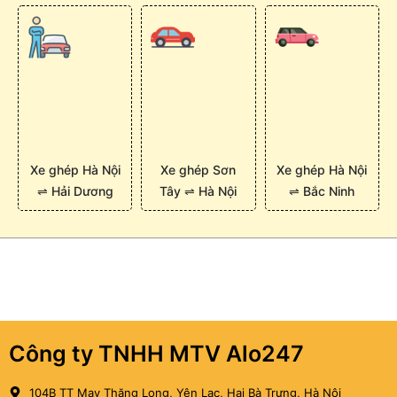
Xe ghép Hà Nội
Xe ghép Sơn
Xe ghép Hà Nội
⇌ Hải Dương
Tây ⇌ Hà Nội
⇌ Bắc Ninh
Công ty TNHH MTV Alo247
104B TT May Thăng Long, Yên Lạc, Hai Bà Trưng, Hà Nội