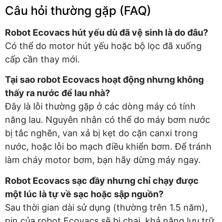
Câu hỏi thường gặp (FAQ)
Robot Ecovacs hút yếu dù đã vệ sinh là do đâu?
Có thể do motor hút yếu hoặc bộ lọc đã xuống
cấp cần thay mới.
Tại sao robot Ecovacs hoạt động nhưng không
thấy ra nước để lau nhà?
Đây là lỗi thường gặp ở các dòng máy có tính
năng lau. Nguyên nhân có thể do máy bơm nước
bị tắc nghẽn, van xả bị kẹt do cặn canxi trong
nước, hoặc lỗi bo mạch điều khiển bơm. Để tránh
làm cháy motor bơm, bạn hãy dừng máy ngay.
Robot Ecovacs sạc đầy nhưng chỉ chạy được
một lúc là tự về sạc hoặc sập nguồn?
Sau thời gian dài sử dụng (thường trên 1.5 năm),
pin của robot Ecovacs sẽ bị chai, khả năng lưu trữ