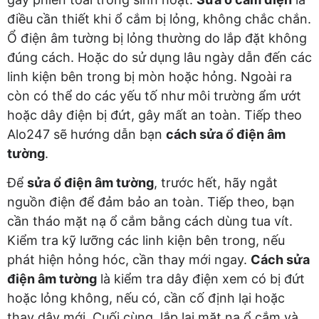
điều cần thiết khi ổ cắm bị lỏng, không chắc chắn.
Ổ điện âm tường bị lỏng thường do lắp đặt không
đúng cách. Hoặc do sử dụng lâu ngày dẫn đến các
linh kiện bên trong bị mòn hoặc hỏng. Ngoài ra
còn có thể do các yếu tố như môi trường ẩm ướt
hoặc dây điện bị đứt, gây mất an toàn. Tiếp theo
Alo247 sẽ hướng dẫn bạn
cách sửa ổ điện âm
tường
.
Để
sửa ổ điện âm tường
, trước hết, hãy ngắt
nguồn điện để đảm bảo an toàn. Tiếp theo, bạn
cần tháo mặt nạ ổ cắm bằng cách dùng tua vít.
Kiểm tra kỹ lưỡng các linh kiện bên trong, nếu
phát hiện hỏng hóc, cần thay mới ngay.
Cách sửa
điện âm tường
là kiểm tra dây điện xem có bị đứt
hoặc lỏng không, nếu có, cần cố định lại hoặc
thay dây mới. Cuối cùng, lắp lại mặt nạ ổ cắm và