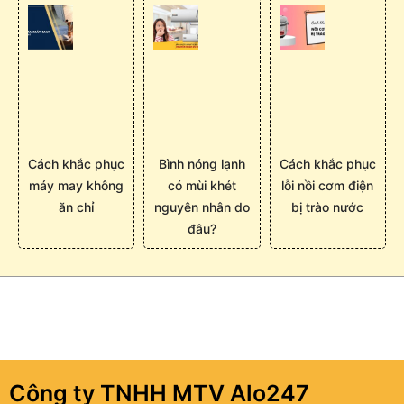
Cách khắc phục
Bình nóng lạnh
Cách khắc phục
máy may không
có mùi khét
lỗi nồi cơm điện
ăn chỉ
nguyên nhân do
bị trào nước
đâu?
Công ty TNHH MTV Alo247