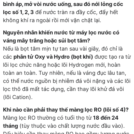
bình áp, mở vòi nước uống, sau đó nới lỏng cốc
lọc số 1, 2, 3
để nước tràn ra đầy cốc, đẩy hết
không khí ra ngoài rồi mới vặn chặt lại.
Nguyên nhân khiến nước từ máy lọc nước có
váng mây trắng hoặc sủi bọt tăm?
Nếu là bọt tăm mịn tự tan sau vài giây, đó chỉ là
các
phân tử Oxy và Hydro (bọt khí)
được tạo ra từ
lõi lọc chức năng hoặc lõi Hydrogen mới, hoàn
toàn an toàn. Tuy nhiên, nếu là váng đục lâu tan,
có thể nước nguồn bị nhiễm đá vôi nặng và các lõi
lọc thô đã mất tác dụng, cần thay lõi khử đá vôi
(lõi Cation).
Khi nào cần phải thay thế màng lọc RO (lõi số 4)?
Màng lọc RO thường có tuổi thọ từ
18 đến 24
tháng
(tùy thuộc vào chất lượng nước đầu vào).
Dấu hiệu cần thay màng RO bao gồm: lượng nước