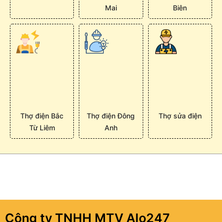
Mai
Biên
Thợ điện Bắc
Thợ điện Đông
Thợ sửa điện
Từ Liêm
Anh
Công ty TNHH MTV Alo247