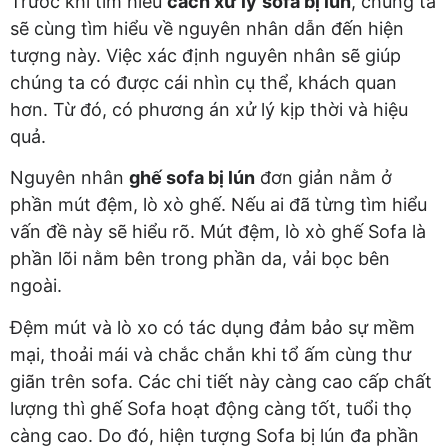
Trước khi tìm hiểu
cách xử lý
sofa bị lún
, chúng ta
sẽ cùng tìm hiểu về nguyên nhân dẫn đến hiện
tượng này. Việc xác định nguyên nhân sẽ giúp
chúng ta có được cái nhìn cụ thể, khách quan
hơn. Từ đó, có phương án xử lý kịp thời và hiệu
quả.
Nguyên nhân
ghế sofa bị lún
đơn giản nằm ở
phần mút đệm, lò xò ghế. Nếu ai đã từng tìm hiểu
vấn đề này sẽ hiểu rõ. Mút đệm, lò xò ghế Sofa là
phần lõi nằm bên trong phần da, vải bọc bên
ngoài.
Đệm mút và lò xo có tác dụng đảm bảo sự mềm
mại, thoải mái và chắc chắn khi tổ ấm cùng thư
giãn trên sofa. Các chi tiết này càng cao cấp chất
lượng thì ghế Sofa hoạt động càng tốt, tuổi thọ
càng cao. Do đó, hiện tượng Sofa bị lún đa phần