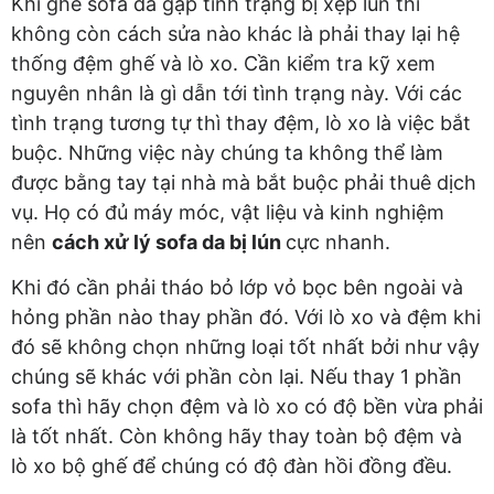
Khi ghế sofa đã gặp tình trạng bị xẹp lún thì
không còn cách sửa nào khác là phải thay lại hệ
thống đệm ghế và lò xo. Cần kiểm tra kỹ xem
nguyên nhân là gì dẫn tới tình trạng này. Với các
tình trạng tương tự thì thay đệm, lò xo là việc bắt
buộc. Những việc này chúng ta không thể làm
được bằng tay tại nhà mà bắt buộc phải thuê dịch
vụ. Họ có đủ máy móc, vật liệu và kinh nghiệm
nên
cách xử lý sofa da bị lún
cực nhanh.
Khi đó cần phải tháo bỏ lớp vỏ bọc bên ngoài và
hỏng phần nào thay phần đó. Với lò xo và đệm khi
đó sẽ không chọn những loại tốt nhất bởi như vậy
chúng sẽ khác với phần còn lại. Nếu thay 1 phần
sofa thì hãy chọn đệm và lò xo có độ bền vừa phải
là tốt nhất. Còn không hãy thay toàn bộ đệm và
lò xo bộ ghế để chúng có độ đàn hồi đồng đều.