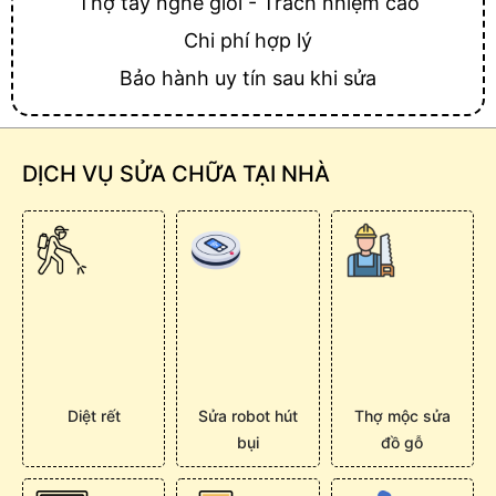
Thợ tay nghề giỏi - Trách nhiệm cao
Chi phí hợp lý
Bảo hành uy tín sau khi sửa
DỊCH VỤ SỬA CHỮA TẠI NHÀ
Diệt rết
Sửa robot hút
Thợ mộc sửa
bụi
đồ gỗ