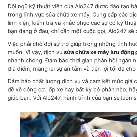
Đội ngũ kỹ thuật viên của Alo247 được đào tạo b
trong lĩnh vực sửa chữa xe máy. Cung cấp các dịc
linh kiện, kiểm tra và khắc phục các sự cố kỹ thu
bạn đang ở đâu, chỉ cần một cuộc gọi, Alo247 sẽ c
Việc phải chờ đợi sự trợ giúp trong những tình h
muốn. Vì vậy, dịch vụ
sửa chữa xe máy lưu động 
nhanh chóng. Đảm bảo thời gian phản hồi ngắn n
địa điểm, mang lại sự an tâm và tiện lợi tối đa cho
Đảm bảo chất lượng dịch vụ và cam kết mức giá c
đề về động cơ, lốp xe hay bất kỳ bộ phận nào, hã
giúp bạn. Với Alo247, hành trình của bạn sẽ luôn 