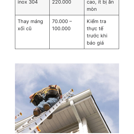
inox 304
220.000
cao, ít bị ăn
mòn
Thay máng
70.000 –
Kiểm tra
xối cũ
100.000
thực tế
trước khi
báo giá