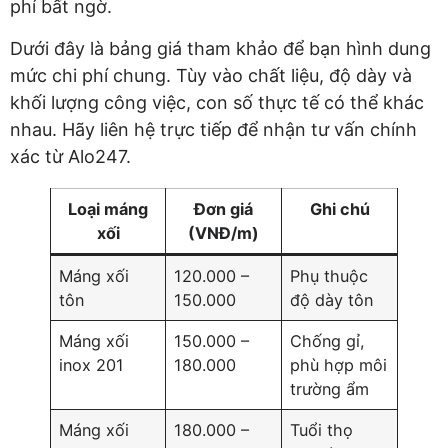
phí bất ngờ.
Dưới đây là bảng giá tham khảo để bạn hình dung
mức chi phí chung. Tùy vào chất liệu, độ dày và
khối lượng công việc, con số thực tế có thể khác
nhau. Hãy liên hệ trực tiếp để nhận tư vấn chính
xác từ Alo247.
Loại máng
Đơn giá
Ghi chú
xối
(VNĐ/m)
Máng xối
120.000 –
Phụ thuộc
tôn
150.000
độ dày tôn
Máng xối
150.000 –
Chống gỉ,
inox 201
180.000
phù hợp môi
trường ẩm
Máng xối
180.000 –
Tuổi thọ