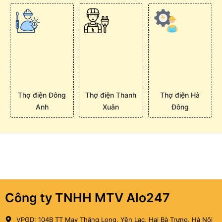
Thợ điện Đông
Thợ điện Thanh
Thợ điện Hà
Anh
Xuân
Đông
Công ty TNHH MTV Alo247
VPGD: 104B TT May Thăng Long, Yên Lạc, Hai Bà Trưng, Hà Nội