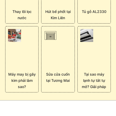
Thay lõi lọc
Hút bể phốt tại
Tủ gỗ AL2330
nước
Kim Liên
Máy may bị gãy
Sửa cửa cuốn
Tại sao máy
kim phải làm
tại Tương Mai
lạnh tự tắt tự
sao?
mở? Giải pháp