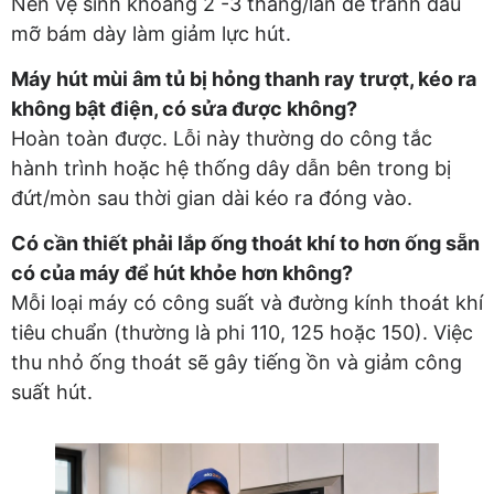
Nên vệ sinh khoảng 2 -3 tháng/lần để tránh dầu
mỡ bám dày làm giảm lực hút.
Máy hút mùi âm tủ bị hỏng thanh ray trượt, kéo ra
không bật điện, có sửa được không?
Hoàn toàn được. Lỗi này thường do công tắc
hành trình hoặc hệ thống dây dẫn bên trong bị
đứt/mòn sau thời gian dài kéo ra đóng vào.
Có cần thiết phải lắp ống thoát khí to hơn ống sẵn
có của máy để hút khỏe hơn không?
Mỗi loại máy có công suất và đường kính thoát khí
tiêu chuẩn (thường là phi 110, 125 hoặc 150). Việc
thu nhỏ ống thoát sẽ gây tiếng ồn và giảm công
suất hút.