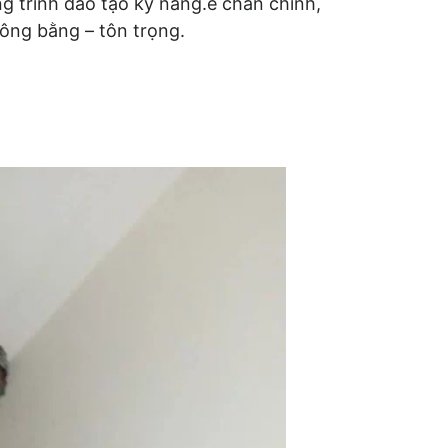
 trình đào tạo kỹ năng.ề chân chính,
ông bằng – tôn trọng.