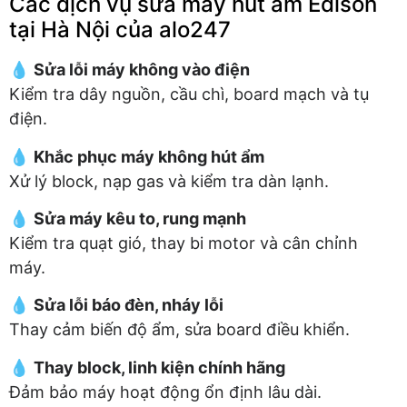
Các dịch vụ sửa máy hút ẩm Edison
tại Hà Nội của alo247
💧
Sửa lỗi máy không vào điện
Kiểm tra dây nguồn, cầu chì, board mạch và tụ
điện.
💧
Khắc phục máy không hút ẩm
Xử lý block, nạp gas và kiểm tra dàn lạnh.
💧
Sửa máy kêu to, rung mạnh
Kiểm tra quạt gió, thay bi motor và cân chỉnh
máy.
💧
Sửa lỗi báo đèn, nháy lỗi
Thay cảm biến độ ẩm, sửa board điều khiển.
💧
Thay block, linh kiện chính hãng
Đảm bảo máy hoạt động ổn định lâu dài.