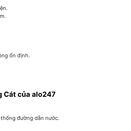
ện.
ậm.
ông ổn định.
.
g Cát của alo247
ệ thống đường dẫn nước.