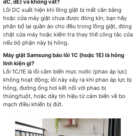
dC, dE) và không vắt?
Lỗi DC xuất hiện khi lồng giặt bị mất cân bằng
hoặc cửa máy giặt chưa được đóng kín; bạn hãy
phân bổ lại quần áo cho đều trong lồng giặt, đóng
chặt cửa máy hoặc kiểm tra thay thế công tắc cửa
nếu bộ phận này bị hỏng.
Máy giặt Samsung báo lỗi 1C (hoặc 1E) là hỏng
linh kiện gì?
Lỗi 1C/1E là lỗi cảm biến mực nước (phao áp lực)
không hoạt động; lỗi này xảy ra khi phao áp lực bị
hỏng, đường ống hơi kết nối với phao bị
thủng/tuột, hoặc dây tín hiệu từ cảm biến về bo
mạch điều khiển bị đứt.