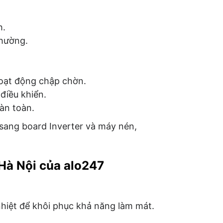
h.
thường.
oạt động chập chờn.
điều khiển.
àn toàn.
 sang board Inverter và máy nén,
 Hà Nội của alo247
nhiệt để khôi phục khả năng làm mát.