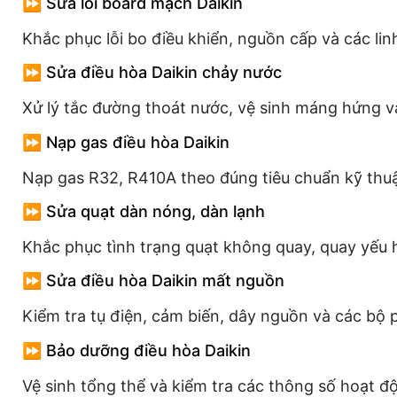
⏩ Sửa lỗi board mạch Daikin
Khắc phục lỗi bo điều khiển, nguồn cấp và các lin
⏩ Sửa điều hòa Daikin chảy nước
Xử lý tắc đường thoát nước, vệ sinh máng hứng v
⏩ Nạp gas điều hòa Daikin
Nạp gas R32, R410A theo đúng tiêu chuẩn kỹ thuậ
⏩ Sửa quạt dàn nóng, dàn lạnh
Khắc phục tình trạng quạt không quay, quay yếu h
⏩ Sửa điều hòa Daikin mất nguồn
Kiểm tra tụ điện, cảm biến, dây nguồn và các bộ 
⏩ Bảo dưỡng điều hòa Daikin
Vệ sinh tổng thể và kiểm tra các thông số hoạt độn