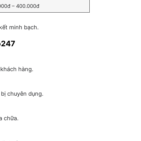
000đ – 400.000đ
 kết minh bạch.
lo247
ừ khách hàng.
 bị chuyên dụng.
ửa chữa.