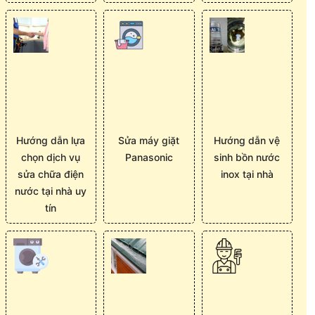
Hướng dẫn lựa
Sửa máy giặt
Hướng dẫn vệ
chọn dịch vụ
Panasonic
sinh bồn nước
sửa chữa điện
inox tại nhà
nước tại nhà uy
tín