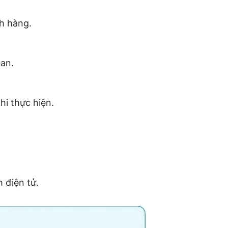
ch hàng.
uan.
hi thực hiện.
 điện tử.