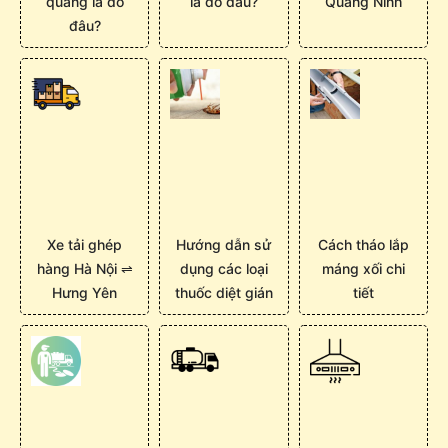
quãng là do
là do đâu?
Quảng Ninh
đâu?
Xe tải ghép
Hướng dẫn sử
Cách tháo lắp
hàng Hà Nội ⇌
dụng các loại
máng xối chi
Hưng Yên
thuốc diệt gián
tiết