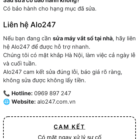
Sau sửa có bảo hành không?
Có bảo hành cho hạng mục đã sửa.
Liên hệ Alo247
Nếu bạn đang cần
sửa máy vắt sổ tại nhà
, hãy liên
hệ Alo247 để được hỗ trợ nhanh.
Chúng tôi có mặt khắp Hà Nội, làm việc cả ngày lễ
và cuối tuần.
Alo247 cam kết sửa đúng lỗi, báo giá rõ ràng,
không sửa được không lấy tiền.
📞
Hotline:
0969 897 247
🌐
Website:
alo247.com.vn
CAM KẾT
Có mặt ngay xử lý sự cố