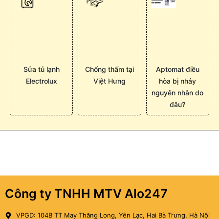
Sửa tủ lạnh
Chống thấm tại
Aptomat điều
Electrolux
Việt Hưng
hòa bị nhảy
nguyên nhân do
đâu?
Công ty TNHH MTV Alo247
VPGD: 104B TT May Thăng Long, Yên Lạc, Hai Bà Trưng, Hà Nội