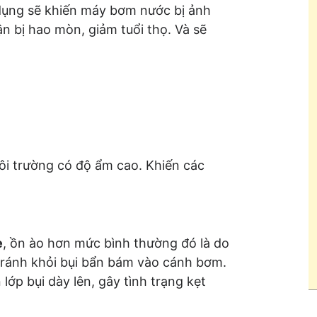
ử dụng sẽ khiến máy bơm nước bị ảnh
n bị hao mòn, giảm tuổi thọ. Và sẽ
môi trường có độ ẩm cao. Khiến các
è
, ồn ào hơn mức bình thường đó là do
tránh khỏi bụi bẩn bám vào cánh bơm.
 lớp bụi dày lên, gây tình trạng kẹt