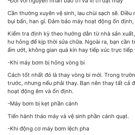
-Đối với nguyên nhân bảo trì và vị trí đặt máy
Cần thường xuyên vệ sinh, lau chùi sạch sẽ. Điều 
bụi bẩn, han gỉ. Đảm bảo máy hoạt động ổn định, ê
Kiểm tra định kỳ theo hướng dẫn từ nhà sản xuất,
hư hỏng để kịp thời sửa chữa. Ngoài ra, bạn cần
ẩm ướt, không gian quá kín hay tiếp xúc trực tiếp
-Khi máy bơm bị hỏng vòng bi
Cách tốt nhất đó là thay vòng bi mới. Trong trư
trước, nhưng nếu phải thay. Bạn nên thay tất cả
hoạt động êm và ổn định.
-Máy bơm bị kẹt phần cánh
Tiến hành tháo máy và vệ sinh phần cánh quạt.
-Khi động cơ máy bơm lệch pha