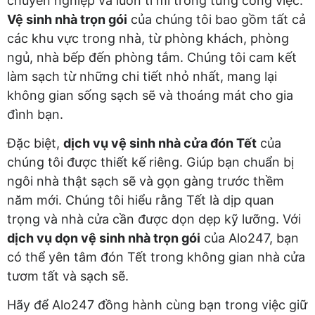
chuyên nghiệp và luôn tỉ mỉ trong từng công việc.
Vệ sinh nhà trọn gói
của chúng tôi bao gồm tất cả
các khu vực trong nhà, từ phòng khách, phòng
ngủ, nhà bếp đến phòng tắm. Chúng tôi cam kết
làm sạch từ những chi tiết nhỏ nhất, mang lại
không gian sống sạch sẽ và thoáng mát cho gia
đình bạn.
Đặc biệt,
dịch vụ vệ sinh nhà cửa đón Tết
của
chúng tôi được thiết kế riêng. Giúp bạn chuẩn bị
ngôi nhà thật sạch sẽ và gọn gàng trước thềm
năm mới. Chúng tôi hiểu rằng Tết là dịp quan
trọng và nhà cửa cần được dọn dẹp kỹ lưỡng. Với
dịch vụ dọn vệ sinh nhà trọn gói
của Alo247, bạn
có thể yên tâm đón Tết trong không gian nhà cửa
tươm tất và sạch sẽ.
Hãy để Alo247 đồng hành cùng bạn trong việc giữ