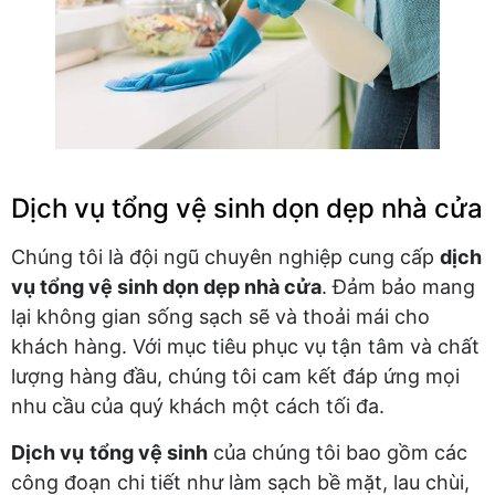
Dịch vụ tổng vệ sinh dọn dẹp nhà cửa
Chúng tôi là đội ngũ chuyên nghiệp cung cấp
dịch
vụ tổng vệ sinh dọn dẹp nhà cửa
. Đảm bảo mang
lại không gian sống sạch sẽ và thoải mái cho
khách hàng. Với mục tiêu phục vụ tận tâm và chất
lượng hàng đầu, chúng tôi cam kết đáp ứng mọi
nhu cầu của quý khách một cách tối đa.
Dịch vụ
tổng vệ sinh
của chúng tôi bao gồm các
công đoạn chi tiết như làm sạch bề mặt, lau chùi,