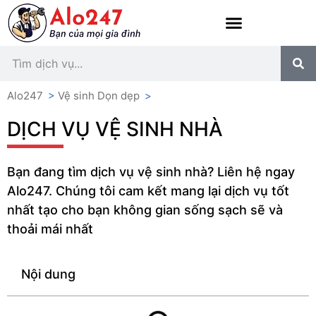
Alo247
>
Vệ sinh Dọn dẹp
>
DỊCH VỤ VỆ SINH NHÀ
Bạn đang tìm dịch vụ vệ sinh nhà? Liên hệ ngay
Alo247. Chúng tôi cam kết mang lại dịch vụ tốt
nhất tạo cho bạn không gian sống sạch sẽ và
thoải mái nhất
Nội dung