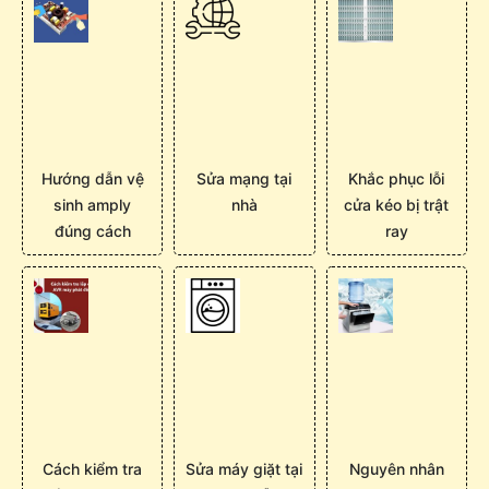
Hướng dẫn vệ
Sửa mạng tại
Khắc phục lỗi
sinh amply
nhà
cửa kéo bị trật
đúng cách
ray
Cách kiểm tra
Sửa máy giặt tại
Nguyên nhân