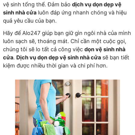
vệ sinh tổng thể. Đảm bảo
dịch vụ dọn dẹp vệ
sinh nhà cửa
luôn đáp ứng nhanh chóng và hiệu
quả yêu cầu của bạn.
Hãy để Alo247 giúp bạn giữ gìn ngôi nhà của mình
luôn sạch sẽ, thoáng mát. Chỉ cần một cuộc gọi,
chúng tôi sẽ lo tất cả công việc
dọn vệ sinh nhà
cửa
.
Dịch vụ dọn dẹp vệ sinh nhà cửa
sẽ bạn tiết
kiệm được nhiều thời gian và chi phí hơn.