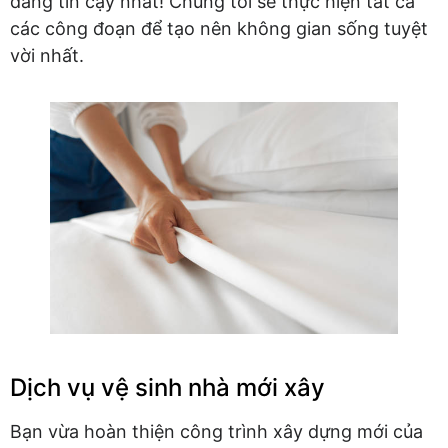
đáng tin cậy nhất! Chúng tôi sẽ thực hiện tất cả
các công đoạn để tạo nên không gian sống tuyệt
vời nhất.
Dịch vụ vệ sinh nhà mới xây
Bạn vừa hoàn thiện công trình xây dựng mới của