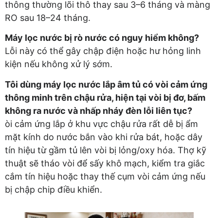
thông thường lõi thô thay sau 3–6 tháng và màng
RO sau 18–24 tháng.
Máy lọc nước bị rò nước có nguy hiểm không?
Lỗi này có thể gây chập điện hoặc hư hỏng linh
kiện nếu không xử lý sớm.
Tôi dùng máy lọc nước lắp âm tủ có vòi cảm ứng
thông minh trên chậu rửa, hiện tại vòi bị đơ, bấm
không ra nước và nhấp nháy đèn lỗi liên tục?
òi cảm ứng lắp ở khu vực chậu rửa rất dễ bị ẩm
mặt kính do nước bắn vào khi rửa bát, hoặc dây
tín hiệu từ gầm tủ lên vòi bị lỏng/oxy hóa. Thợ kỹ
thuật sẽ tháo vòi để sấy khô mạch, kiểm tra giắc
cắm tín hiệu hoặc thay thế cụm vòi cảm ứng nếu
bị chập chip điều khiển.