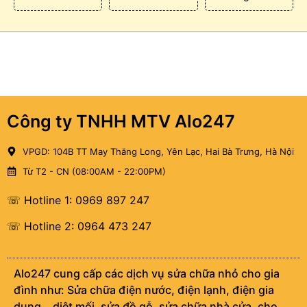
Công ty TNHH MTV Alo247
VPGD: 104B TT May Thăng Long, Yên Lạc, Hai Bà Trưng, Hà Nội
Từ T2 - CN (08:00AM - 22:00PM)
☏ Hotline 1: 0969 897 247
☏ Hotline 2: 0964 473 247
Alo247 cung cấp các dịch vụ sửa chữa nhỏ cho gia
đình như: Sửa chữa điện nước, điện lạnh, điện gia
dụng… diệt mối, sửa đồ gỗ, sửa chữa nhà cửa, cho