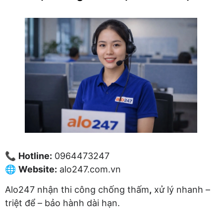
📞
Hotline:
0964473247
🌐
Website:
alo247.com.vn
Alo247 nhận thi công chống thấm
,
xử lý nhanh –
triệt để – bảo hành dài hạn.