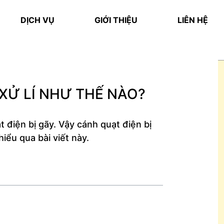
DỊCH VỤ
GIỚI THIỆU
LIÊN HỆ
 XỬ LÍ NHƯ THẾ NÀO?
 điện bị gãy. Vậy cánh quạt điện bị
iểu qua bài viết này.