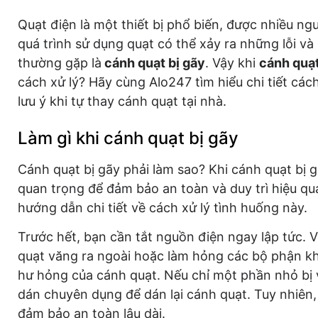
Quạt điện là một thiết bị phổ biến, được nhiều ng
quá trình sử dụng quạt có thể xảy ra những lỗi và
thường gặp là
cánh quạt bị gãy
. Vậy khi
cánh quạt
cách xử lý? Hãy cùng Alo247 tìm hiểu chi tiết các
lưu ý khi tự thay cánh quạt tại nhà.
Làm gì khi cánh quạt bị gãy
Cánh quạt bị gãy phải làm sao? Khi cánh quạt bị gãy
quan trọng để đảm bảo an toàn và duy trì hiệu qu
hướng dẫn chi tiết về cách xử lý tình huống này.
Trước hết, bạn cần tắt nguồn điện ngay lập tức. V
quạt văng ra ngoài hoặc làm hỏng các bộ phận kh
hư hỏng của cánh quạt. Nếu chỉ một phần nhỏ bị 
dán chuyên dụng để dán lại cánh quạt. Tuy nhiên, 
đảm bảo an toàn lâu dài.