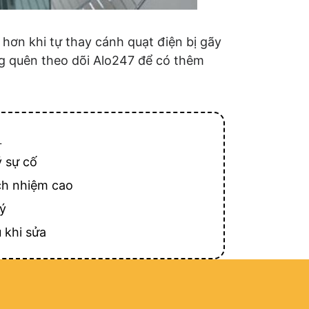
 hơn khi tự thay cánh quạt điện bị gãy
g quên theo dõi Alo247 để có thêm
T
ý sự cố
ch nhiệm cao
lý
 khi sửa