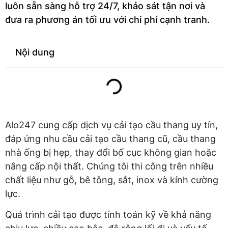
luôn sẵn sàng hỗ trợ 24/7, khảo sát tận nơi và
đưa ra phương án tối ưu với chi phí cạnh tranh.
Nội dung
Alo247 cung cấp dịch vụ cải tạo cầu thang uy tín,
đáp ứng nhu cầu cải tạo cầu thang cũ, cầu thang
nhà ống bị hẹp, thay đổi bố cục không gian hoặc
nâng cấp nội thất. Chúng tôi thi công trên nhiều
chất liệu như gỗ, bê tông, sắt, inox và kính cường
lực.
Quá trình cải tạo được tính toán kỹ về khả năng