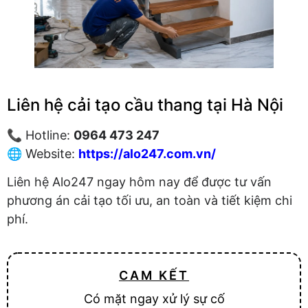
Liên hệ cải tạo cầu thang tại Hà Nội
📞 Hotline:
0964 473 247
🌐 Website:
https://alo247.com.vn/
Liên hệ Alo247 ngay hôm nay để được tư vấn
phương án cải tạo tối ưu, an toàn và tiết kiệm chi
phí.
CAM KẾT
Có mặt ngay xử lý sự cố