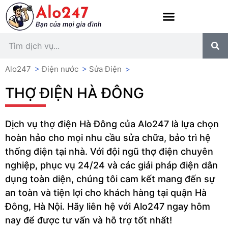
Alo247
>
Điện nước
>
Sửa Điện
>
THỢ ĐIỆN HÀ ĐÔNG
Dịch vụ thợ điện Hà Đông của Alo247 là lựa chọn
hoàn hảo cho mọi nhu cầu sửa chữa, bảo trì hệ
thống điện tại nhà. Với đội ngũ thợ điện chuyên
nghiệp, phục vụ 24/24 và các giải pháp điện dân
dụng toàn diện, chúng tôi cam kết mang đến sự
an toàn và tiện lợi cho khách hàng tại quận Hà
Đông, Hà Nội. Hãy liên hệ với Alo247 ngay hôm
nay để được tư vấn và hỗ trợ tốt nhất!