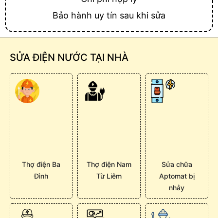
Bảo hành uy tín sau khi sửa
SỬA ĐIỆN NƯỚC TẠI NHÀ
Thợ điện Ba
Thợ điện Nam
Sửa chữa
Đình
Từ Liêm
Aptomat bị
nhảy