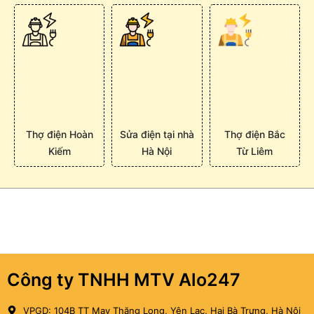
Thợ điện Hoàn
Sửa điện tại nhà
Thợ điện Bắc
Kiếm
Hà Nội
Từ Liêm
Công ty TNHH MTV Alo247
VPGD: 104B TT May Thăng Long, Yên Lạc, Hai Bà Trưng, Hà Nội