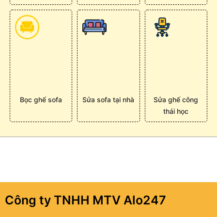
Bọc ghế sofa
Sửa sofa tại nhà
Sửa ghế công
thái học
Công ty TNHH MTV Alo247