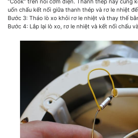
“Cook” trên nồi cơm điện. Thanh thép này cũng kết
uốn chấu kết nối giữa thanh thép và rơ le nhiệt để t
Bước 3: Tháo lò xo khỏi rơ le nhiệt và thay thế bằ
Bước 4: Lắp lại lò xo, rơ le nhiệt và kết nối chấu và