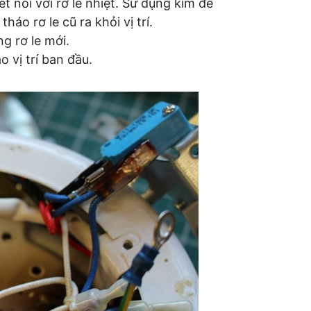
 nối với rơ le nhiệt. Sử dụng kìm để
háo rơ le cũ ra khỏi vị trí.
ng rơ le mới.
o vị trí ban đầu.