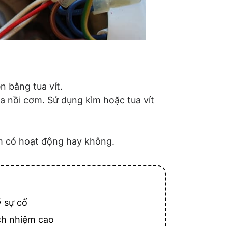
n bằng tua vít.
ủa nồi cơm. Sử dụng kìm hoặc tua vít
m có hoạt động hay không.
T
ý sự cố
ch nhiệm cao