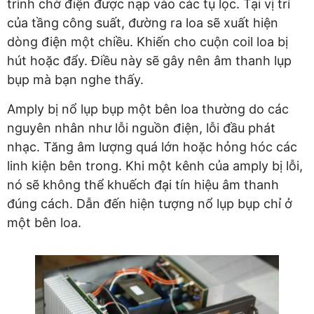
trình chờ điện được nạp vào các tụ lọc. Tại vị trí
của tầng công suất, đường ra loa sẽ xuất hiện
dòng điện một chiều. Khiến cho cuộn coil loa bị
hút hoặc đẩy. Điều này sẽ gây nên âm thanh lụp
bụp mà bạn nghe thấy.
Amply bị nổ lụp bụp một bên loa thường do các
nguyên nhân như lỗi nguồn điện, lỗi đầu phát
nhạc. Tăng âm lượng quá lớn hoặc hỏng hóc các
linh kiện bên trong. Khi một kênh của amply bị lỗi,
nó sẽ không thể khuếch đại tín hiệu âm thanh
đúng cách. Dẫn đến hiện tượng nổ lụp bụp chỉ ở
một bên loa.