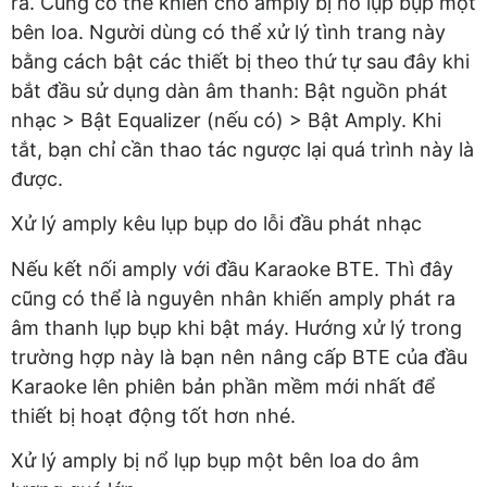
ra. Cũng có thể khiến cho amply bị nổ lụp bụp một
bên loa. Người dùng có thể xử lý tình trang này
bằng cách bật các thiết bị theo thứ tự sau đây khi
bắt đầu sử dụng dàn âm thanh: Bật nguồn phát
nhạc > Bật Equalizer (nếu có) > Bật Amply. Khi
tắt, bạn chỉ cần thao tác ngược lại quá trình này là
được.
Xử lý amply kêu lụp bụp do lỗi đầu phát nhạc
Nếu kết nối amply với đầu Karaoke BTE. Thì đây
cũng có thể là nguyên nhân khiến amply phát ra
âm thanh lụp bụp khi bật máy. Hướng xử lý trong
trường hợp này là bạn nên nâng cấp BTE của đầu
Karaoke lên phiên bản phần mềm mới nhất để
thiết bị hoạt động tốt hơn nhé.
Xử lý amply bị nổ lụp bụp một bên loa do âm