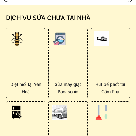
DỊCH VỤ SỬA CHỮA TẠI NHÀ
Diệt mối tại Yên
Sửa máy giặt
Hút bể phốt tại
Hoà
Panasonic
Cẩm Phả