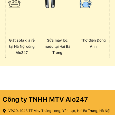
Giặt sofa giá rẻ
Sửa máy lọc
Thợ điện Đông
tại Hà Nội cùng
nước tại Hai Bà
Anh
Alo247
Trưng
Công ty TNHH MTV Alo247
VPGD: 104B TT May Thăng Long, Yên Lạc, Hai Bà Trưng, Hà Nội