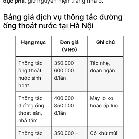
đục phá
, giữ nguyên hiện trạng nhà ở.
Bảng giá dịch vụ thông tắc đường
ống thoát nước tại Hà Nội
Hạng mục
Đơn giá
Ghi chú
(VNĐ)
Thông tắc
350.000 –
Tắc nhẹ,
ống thoát
600.000
đoạn ngắn
nước sinh
đ/lần
hoạt
Thông tắc
400.000 –
Máy lò xo
đường ống
850.000
hoặc áp lực
thoát sàn,
đ/lần
nhà tắm
Thông tắc
350.000 –
Có khử mùi