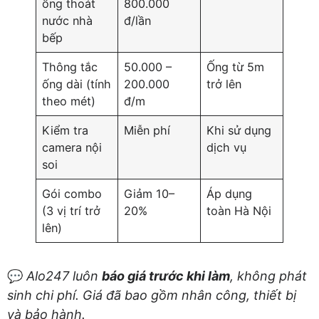
ống thoát
800.000
nước nhà
đ/lần
bếp
Thông tắc
50.000 –
Ống từ 5m
ống dài (tính
200.000
trở lên
theo mét)
đ/m
Kiểm tra
Miễn phí
Khi sử dụng
camera nội
dịch vụ
soi
Gói combo
Giảm 10–
Áp dụng
(3 vị trí trở
20%
toàn Hà Nội
lên)
💬
Alo247 luôn
báo giá trước khi làm
, không phát
sinh chi phí. Giá đã bao gồm nhân công, thiết bị
và bảo hành.