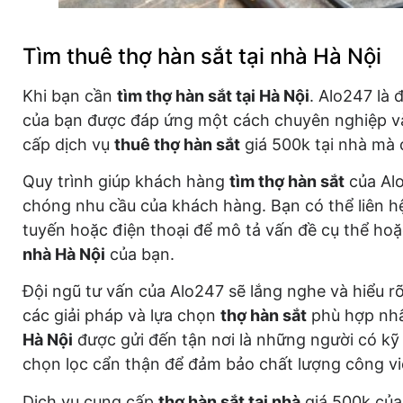
Tìm thuê thợ hàn sắt tại nhà Hà Nội
Khi bạn cần
tìm thợ hàn sắt tại Hà Nội
. Alo247 là 
của bạn được đáp ứng một cách chuyên nghiệp và
cấp dịch vụ
thuê thợ hàn sắt
giá 500k tại nhà mà c
Quy trình giúp khách hàng
tìm thợ hàn sắt
của Al
chóng nhu cầu của khách hàng. Bạn có thể liên h
tuyến hoặc điện thoại để mô tả vấn đề cụ thể ho
nhà Hà Nội
của bạn.
Đội ngũ tư vấn của Alo247 sẽ lắng nghe và hiểu r
các giải pháp và lựa chọn
thợ hàn sắt
phù hợp nhấ
Hà Nội
được gửi đến tận nơi là những người có kỹ
chọn lọc cẩn thận để đảm bảo chất lượng công vi
Dịch vụ cung cấp
thợ hàn sắt tại nhà
giá 500k của