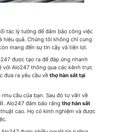
đối tác lý tưởng để đảm bảo công việc
 hiệu quả. Chúng tôi không chỉ cung
òn mang đến sự tin cậy và tiện lợi.
o247 được tạo ra để đáp ứng nhanh
ệ với Alo247 thông qua các kênh trực
ặc đưa ra yêu cầu về
thợ hàn sắt tại
õ nhu cầu của bạn. Sau đó tư vấn về
t. Alo247 đảm bảo rằng
thợ hàn sắt
 thuật cao. Họ có kinh nghiệm và được
ệc.
 Alo247 được nhiều người tin tưởng.