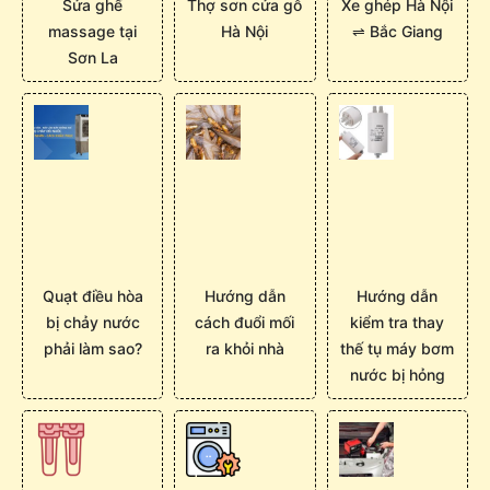
Sửa ghế
Thợ sơn cửa gỗ
Xe ghép Hà Nội
massage tại
Hà Nội
⇌ Bắc Giang
Sơn La
Quạt điều hòa
Hướng dẫn
Hướng dẫn
bị chảy nước
cách đuổi mối
kiểm tra thay
phải làm sao?
ra khỏi nhà
thế tụ máy bơm
nước bị hỏng