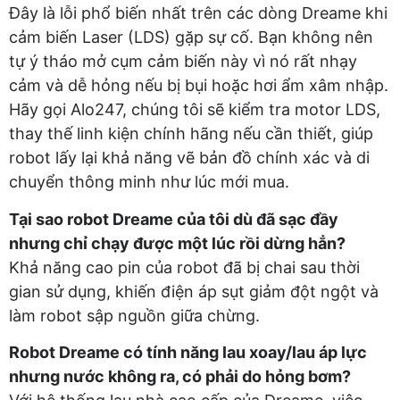
Đây là lỗi phổ biến nhất trên các dòng Dreame khi
cảm biến Laser (LDS) gặp sự cố. Bạn không nên
tự ý tháo mở cụm cảm biến này vì nó rất nhạy
cảm và dễ hỏng nếu bị bụi hoặc hơi ẩm xâm nhập.
Hãy gọi Alo247, chúng tôi sẽ kiểm tra motor LDS,
thay thế linh kiện chính hãng nếu cần thiết, giúp
robot lấy lại khả năng vẽ bản đồ chính xác và di
chuyển thông minh như lúc mới mua.
Tại sao robot Dreame của tôi dù đã sạc đầy
nhưng chỉ chạy được một lúc rồi dừng hẳn?
Khả năng cao pin của robot đã bị chai sau thời
gian sử dụng, khiến điện áp sụt giảm đột ngột và
làm robot sập nguồn giữa chừng.
Robot Dreame có tính năng lau xoay/lau áp lực
nhưng nước không ra, có phải do hỏng bơm?