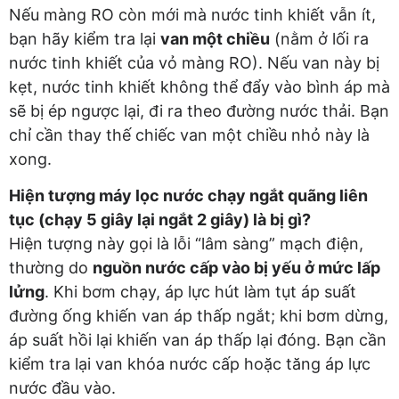
Nếu màng RO còn mới mà nước tinh khiết vẫn ít,
bạn hãy kiểm tra lại
van một chiều
(nằm ở lối ra
nước tinh khiết của vỏ màng RO). Nếu van này bị
kẹt, nước tinh khiết không thể đẩy vào bình áp mà
sẽ bị ép ngược lại, đi ra theo đường nước thải. Bạn
chỉ cần thay thế chiếc van một chiều nhỏ này là
xong.
Hiện tượng máy lọc nước chạy ngắt quãng liên
tục (chạy 5 giây lại ngắt 2 giây) là bị gì?
Hiện tượng này gọi là lỗi “lâm sàng” mạch điện,
thường do
nguồn nước cấp vào bị yếu ở mức lấp
lửng
. Khi bơm chạy, áp lực hút làm tụt áp suất
đường ống khiến van áp thấp ngắt; khi bơm dừng,
áp suất hồi lại khiến van áp thấp lại đóng. Bạn cần
kiểm tra lại van khóa nước cấp hoặc tăng áp lực
nước đầu vào.