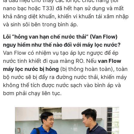
là dấu hiệu cho thấy các lõi lọc chức năng (lõi
nano bạc hoặc T33) đã hết hạn sử dụng và mất
khả năng diệt khuẩn, khiến vi khuẩn tái xâm nhập
và sinh sôi bên trong bình áp.
Lỗi “hỏng van hạn chế nước thải” (Van Flow)
nguy hiểm như thế nào đối với máy lọc nước?
Van Flow có nhiệm vụ tạo áp lực ngược để ép
nước tinh khiết đi qua màng RO. Nếu
van Flow
máy lọc nước bị hỏng
(bị thông hoàn toàn), toàn
bộ nước sẽ bị đẩy ra đường nước thải, khiến máy
không thể tích được nước sạch vào bình áp và
bơm phải chạy liên tục.