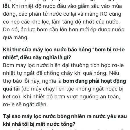
lỗi
. Khi nhiệt độ nước đầu vào giảm sâu vào mùa
đông, các phân tử nước co lại và màng RO cũng
co hẹp các khe lọc, làm tăng độ nhớt của nước.
Do đó, áp lực bơm cần lớn hơn mới ép được nước
qua màng.
Khi thợ sửa máy lọc nước báo hỏng “bơm bị rơ-le
nhiệt”, điều này nghĩa là gì?
Bơm máy lọc nước hiện đại thường tích hợp rơ-le
nhiệt tự ngắt để chống cháy khi quá nóng. Nếu
thợ báo lỗi này, nghĩa là
bơm đang phải hoạt động
quá tải
(do máy chạy liên tục không ngắt hoặc bị
kẹt cơ). Khi nhiệt độ bơm vượt ngưỡng an toàn,
rơ-le sẽ ngắt điện.
Tại sao máy lọc nước bỗng nhiên ra nước yếu sau
khi nhà tôi bị mất nước tổng?