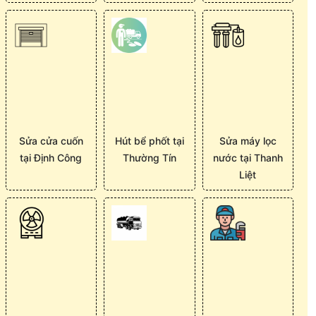
Sửa cửa cuốn
Hút bể phốt tại
Sửa máy lọc
tại Định Công
Thường Tín
nước tại Thanh
Liệt