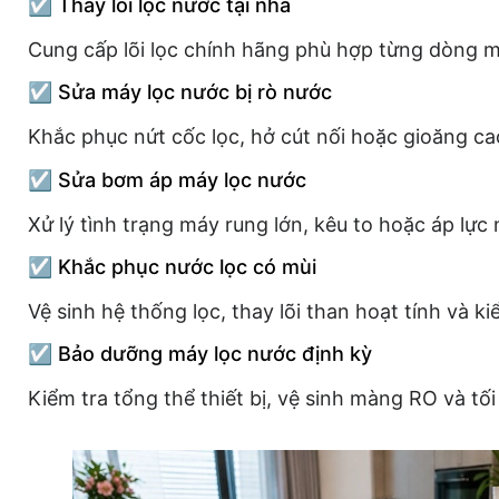
☑️ Thay lõi lọc nước tại nhà
Cung cấp lõi lọc chính hãng phù hợp từng dòng m
☑️ Sửa máy lọc nước bị rò nước
Khắc phục nứt cốc lọc, hở cút nối hoặc gioăng ca
☑️ Sửa bơm áp máy lọc nước
Xử lý tình trạng máy rung lớn, kêu to hoặc áp lực
☑️ Khắc phục nước lọc có mùi
Vệ sinh hệ thống lọc, thay lõi than hoạt tính và 
☑️ Bảo dưỡng máy lọc nước định kỳ
Kiểm tra tổng thể thiết bị, vệ sinh màng RO và tối