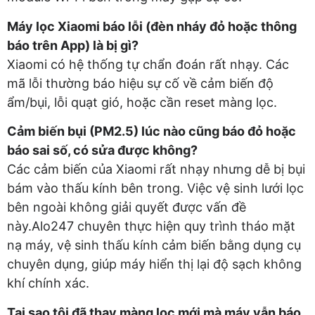
Máy lọc Xiaomi báo lỗi (đèn nháy đỏ hoặc thông
báo trên App) là bị gì?
Xiaomi có hệ thống tự chẩn đoán rất nhạy. Các
mã lỗi thường báo hiệu sự cố về cảm biến độ
ẩm/bụi, lỗi quạt gió, hoặc cần reset màng lọc.
Cảm biến bụi (PM2.5) lúc nào cũng báo đỏ hoặc
báo sai số, có sửa được không?
Các cảm biến của Xiaomi rất nhạy nhưng dễ bị bụi
bám vào thấu kính bên trong. Việc vệ sinh lưới lọc
bên ngoài không giải quyết được vấn đề
này.Alo247 chuyên thực hiện quy trình tháo mặt
nạ máy, vệ sinh thấu kính cảm biến bằng dụng cụ
chuyên dụng, giúp máy hiển thị lại độ sạch không
khí chính xác.
Tại sao tôi đã thay màng lọc mới mà máy vẫn báo