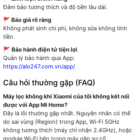
Đảm bảo tương thích và độ bền lâu dài.
🚩 Báo giá rõ ràng
Không phát sinh chi phí, không sửa không tính
tiền.
🚩
Bảo hành điện tử tiện lợi
Quản lý bảo hành qua App:
https://alo247.com.vn/app/
Câu hỏi thường gặp (FAQ)
Máy lọc không khí Xiaomi của tôi không kết nối
được với App Mi Home?
Đây là lỗi thường gặp nhất. Nguyên nhân có thể
do sai vùng (Region) trong App, Wi-Fi 5GHz
không tương thích (máy chỉ nhận 2.4GHz), hoặc
module Wi-Fi bên trong máy gặp sự cố.