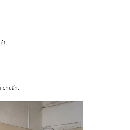
út.
u chuẩn.