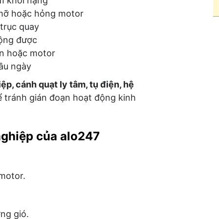
m khói nặng
u mỡ hoặc hỏng motor
 trục quay
động được
ện hoặc motor
lâu ngày
p, cánh quạt ly tâm, tụ điện, hệ
ể tránh gián đoạn hoạt động kinh
nghiệp của alo247
 motor.
ng gió.