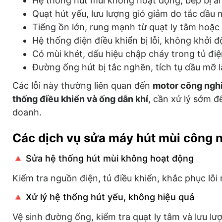
Hệ thống hút mùi không hoạt động, bếp bị á
Quạt hút yếu, lưu lượng gió giảm do tắc dầ
Tiếng ồn lớn, rung mạnh từ quạt ly tâm hoặc
Hệ thống điện điều khiển bị lỗi, không khởi 
Có mùi khét, dấu hiệu chập cháy trong tủ đi
Đường ống hút bị tắc nghẽn, tích tụ dầu mỡ 
Các lỗi này thường liên quan đến
motor công nghiệ
thống điều khiển và ống dẫn khí
, cần xử lý sớm đ
doanh.
Các dịch vụ sửa máy hút mùi công 
🔺 Sửa hệ thống hút mùi không hoạt động
Kiểm tra nguồn điện, tủ điều khiển, khắc phục lỗi
🔺 Xử lý hệ thống hút yếu, không hiệu quả
Vệ sinh đường ống, kiểm tra quạt ly tâm và lưu lượ