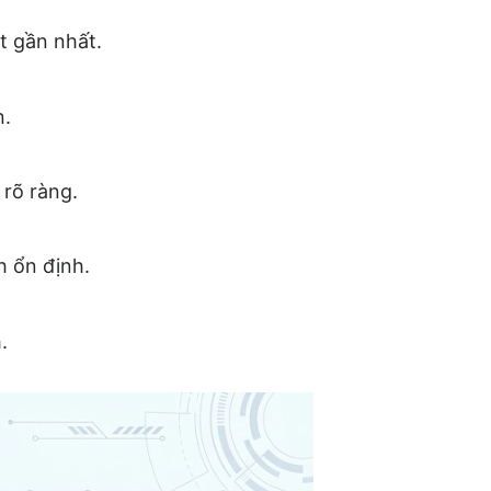
t gần nhất.
n.
 rõ ràng.
h ổn định.
.