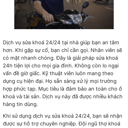
Dịch vụ sửa khoá 24/24 tại nhà giúp bạn an tâm
hơn. Khi gặp sự cố, bạn chỉ cần gọi. Nhân viên sẽ
có mặt nhanh chóng. Đây là giải pháp sửa khoá
24h tiện lợi cho mọi gia đình. Không còn lo ngại
vấn đề giờ giấc. Kỹ thuật viên luôn mang theo
dụng cụ hiện đại. Họ sẵn sàng xử lý mọi trường
hợp phức tạp. Mục tiêu là đảm bảo an toàn cho ổ
khoá và tài sản. Dịch vụ này đã được nhiều khách
hàng tin dùng.
Khi sử dụng dịch vụ sửa khoá 24/24, bạn sẽ nhận
được sự hỗ trợ chuyên nghiệp. Đội ngũ thợ khoá