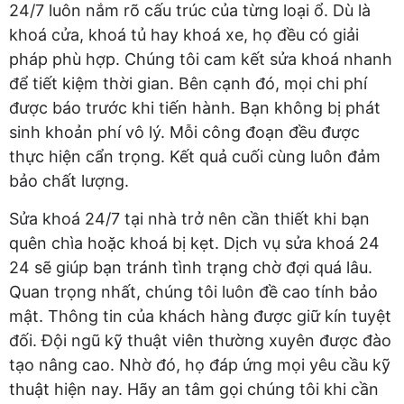
24/7 luôn nắm rõ cấu trúc của từng loại ổ. Dù là
khoá cửa, khoá tủ hay khoá xe, họ đều có giải
pháp phù hợp. Chúng tôi cam kết sửa khoá nhanh
để tiết kiệm thời gian. Bên cạnh đó, mọi chi phí
được báo trước khi tiến hành. Bạn không bị phát
sinh khoản phí vô lý. Mỗi công đoạn đều được
thực hiện cẩn trọng. Kết quả cuối cùng luôn đảm
bảo chất lượng.
Sửa khoá 24/7 tại nhà trở nên cần thiết khi bạn
quên chìa hoặc khoá bị kẹt. Dịch vụ sửa khoá 24
24 sẽ giúp bạn tránh tình trạng chờ đợi quá lâu.
Quan trọng nhất, chúng tôi luôn đề cao tính bảo
mật. Thông tin của khách hàng được giữ kín tuyệt
đối. Đội ngũ kỹ thuật viên thường xuyên được đào
tạo nâng cao. Nhờ đó, họ đáp ứng mọi yêu cầu kỹ
thuật hiện nay. Hãy an tâm gọi chúng tôi khi cần