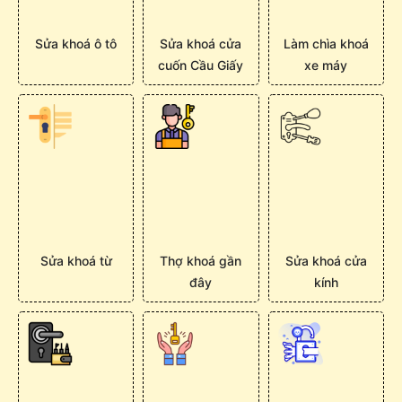
Sửa khoá ô tô
Sửa khoá cửa
Làm chìa khoá
cuốn Cầu Giấy
xe máy
Sửa khoá từ
Thợ khoá gần
Sửa khoá cửa
đây
kính