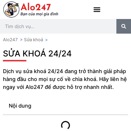
Alo247
>
Sửa khoá
>
SỬA KHOÁ 24/24
Dịch vụ sửa khoá 24/24 đang trở thành giải pháp
hàng đầu cho mọi sự cố về chìa khoá. Hãy liên hệ
ngay với Alo247 để được hỗ trợ nhanh nhất.
Nội dung