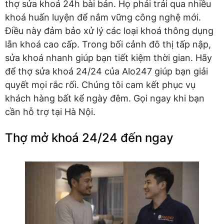
thợ sửa khoá 24h bài bản. Họ phải trải qua nhiều
khoá huấn luyện để nắm vững công nghệ mới.
Điều này đảm bảo xử lý các loại khoá thông dụng
lẫn khoá cao cấp. Trong bối cảnh đô thị tấp nập,
sửa khoá nhanh giúp bạn tiết kiệm thời gian. Hãy
để thợ sửa khoá 24/24 của Alo247 giúp bạn giải
quyết mọi rắc rối. Chúng tôi cam kết phục vụ
khách hàng bất kể ngày đêm. Gọi ngay khi bạn
cần hỗ trợ tại Hà Nội.
Thợ mở khoá 24/24 đến ngay