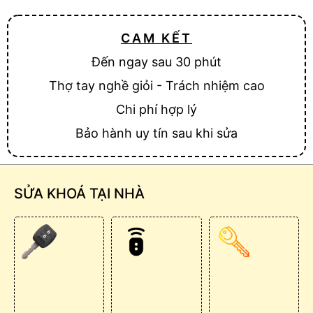
CAM KẾT
Đến ngay sau 30 phút
Thợ tay nghề giỏi - Trách nhiệm cao
Chi phí hợp lý
Bảo hành uy tín sau khi sửa
SỬA KHOÁ TẠI NHÀ