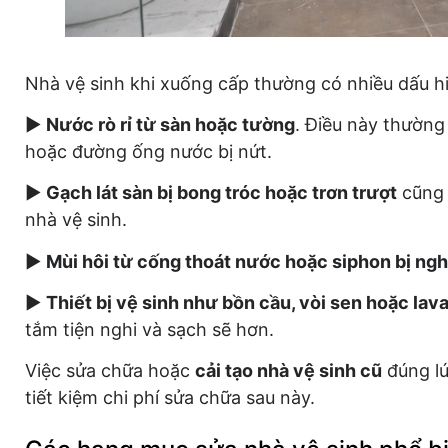
Nhà vệ sinh khi xuống cấp thường có nhiều dấu hi
▶️
Nước rò rỉ từ sàn hoặc tường
. Điều này thường
hoặc đường ống nước bị nứt.
▶️
Gạch lát sàn bị bong tróc hoặc trơn trượt
cũng l
nhà vệ sinh.
▶️
Mùi hôi từ cống thoát nước hoặc siphon bị ng
▶️
Thiết bị vệ sinh như bồn cầu, vòi sen hoặc lav
tắm tiện nghi và sạch sẽ hơn.
Việc sửa chữa hoặc
cải tạo nhà vệ sinh cũ
đúng lú
tiết kiệm chi phí sửa chữa sau này.