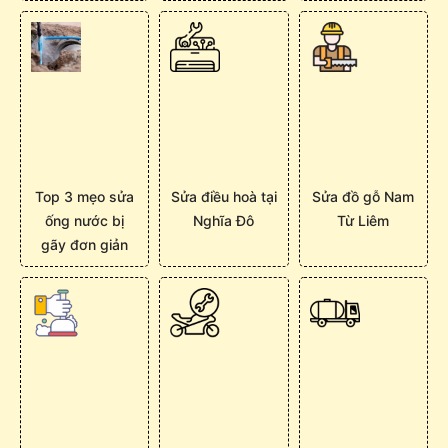
Top 3 mẹo sửa
Sửa điều hoà tại
Sửa đồ gỗ Nam
ống nước bị
Nghĩa Đô
Từ Liêm
gãy đơn giản