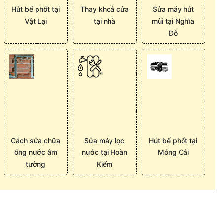
Hút bể phốt tại
Thay khoá cửa
Sửa máy hút
Vật Lại
tại nhà
mùi tại Nghĩa
Đô
Cách sửa chữa
Sửa máy lọc
Hút bể phốt tại
ống nước âm
nước tại Hoàn
Móng Cái
tường
Kiếm