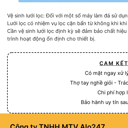
Vệ sinh lưới lọc: Đối với một số máy làm đá sử d
Lưới lọc có nhiệm vụ lọc cặn bẩn từ không khi kh
Cần vệ sinh lưới lọc định kỳ sẽ đảm bảo chất hiệ
trình hoạt động ổn định cho thiết bị.
CAM KẾ
Có mặt ngay xử l
Thợ tay nghề giỏi - Trá
Chi phí hợp 
Bảo hành uy tín sau
Công ty TNHH MTV Alo247