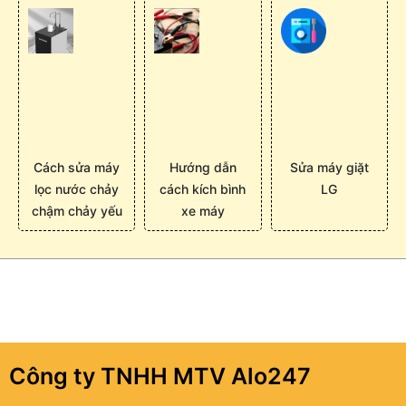
Cách sửa máy
Hướng dẫn
Sửa máy giặt
lọc nước chảy
cách kích bình
LG
chậm chảy yếu
xe máy
Công ty TNHH MTV Alo247