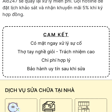
Alo247 sẽ quay lại xử lý miễn phí. Gọi hotline để
đặt lịch khảo sát và nhận khuyến mãi 5% khi ký
hợp đồng.
CAM KẾT
Có mặt ngay xử lý sự cố
Thợ tay nghề giỏi - Trách nhiệm cao
Chi phí hợp lý
Bảo hành uy tín sau khi sửa
DỊCH VỤ SỬA CHỮA TẠI NHÀ